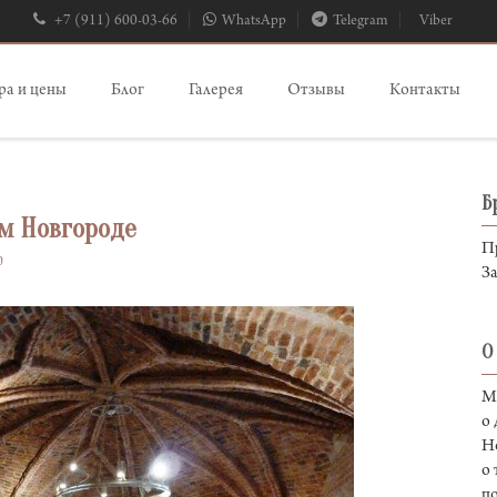
+7 (911) 600-03-66
WhatsApp
Telegram
Viber
а и цены
Блог
Галерея
Отзывы
Контакты
Б
ом Новгороде
Пр
0
З
О
Мы
о
Но
о 
п