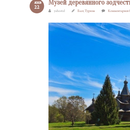
Музей деревянного зодчест
янв
22
yahostel
Блог
,
Туризм
Комментариев 