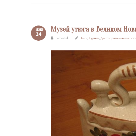
Музей утюга в Великом Нов
янв
24
yahostel
Блог
,
Туризм
,
Достопримечательност