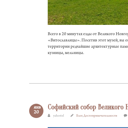
Всего в 20 минутах езды от Великого Новго
«Витославлицы». Посетив этот музей, вы ок
территории редчайшие архитектурные памят
кузницы, мельницы.
Софийский собор Великого 
янв
20
yahostel
Блог
,
Достопримечательности