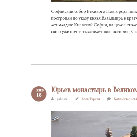
Софийский собор Великого Новгорода поис
построили по указу князя Владимира в кра
лет младше Киевской Софии, на целое стол
свою уже почти тысячелетнюю историю, Св
Юрьев монастырь в Велико
янв
18
yahostel
Блог
,
Туризм
Комментариев 