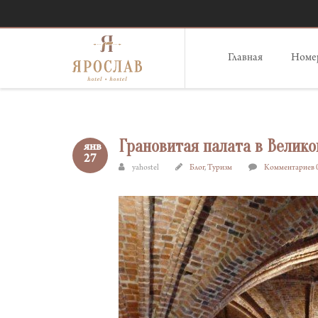
Главная
Номер
Грановитая палата в Велик
янв
27
yahostel
Блог
,
Туризм
Комментариев 