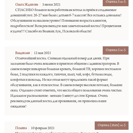
Оценка 5
5
из
Ольга Жданова
3 июня 2021
СПАСИБО большое всем работникам хотела за приём и создаваемые
домашний уют. 26-27 мая были с детьми 6-7 классов! Все остались довольны!
Обслуживание на высшем уровне! Понимание возраста клиентов,
подробностков! Всем рекомендую ваш замечательный хостел! Процветания
и удачи!!! Спасибо из Великих Лук, Псковской области!
Оценка 5
5
из
Владислав
12 мая 2021
Отличнейший хостел. Снимали отдельный номер для двоих. При
заселении было очень вежливое и приятное общение с администратором. В
самом номере шикарная большая кровать, большой ТВ, хорошее постельное
белье, 2 подушки на каждого, тапочки, халат, чай, кофе, бутылка воды,
конфетки и шоколад. Не все отели могут предложить такой формат
обслуживания, как в этом хостеле. В самом номере высокие потолки, большие
окна. Отдельно стоит отметить, что места общего пользования очень чистые.
Идеальное расположение - меньше 5 минут до стен Кремля. Очень
рекомендуем данный хостел для проживания, он превзошел наши
ожидания!
Оценка {stars}
5
из
Полина
10 февраля 2021