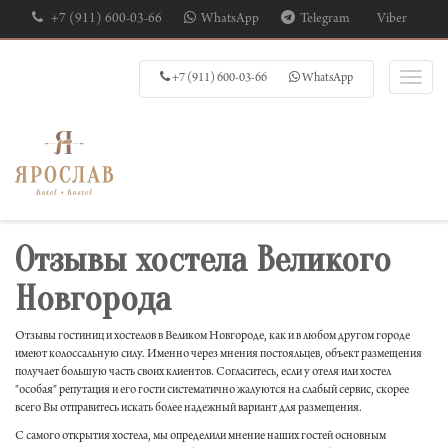
+7 (911) 600-03-66
WhatsApp
Telegram
Viber
+7 (911) 600-03-66
WhatsApp
Отзывы хостела Великого
Новгорода
Отзывы гостиниц и хостелов в Великом Новгороде, как и в любом другом городе
имеют колоссальную силу. Именно через мнения постояльцев, объект размещения
получает большую часть своих клиентов. Согласитесь, если у отеля или хостел
"особая" репутация и его гости систематично жалуются на слабый сервис, скорее
всего Вы отправитесь искать более надежный вариант для размещения.
С самого открытия хостела, мы определили мнение наших гостей основным