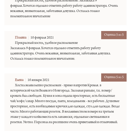
Прекрасный хостел, удобное расположение. Заселялась 9
февраля.Хочется отдельно отметить работу работу администратора. Очень
вежливая, внимательная, заботливая девушка. Осталлсь только
положительное впечатление
Оценка 5
5
из
Полина
10 февраля 2021
Прекрасный хостел, удобное расположение
Заселялась 9 февраля.Хочется отдельно отметить работу работу
администратора. Очень вежливая, внимательная, заботливая девушка.
Осталлсь только положительное впечатление.
Оценка 5
5
из
Елена
16 января 2021
Хостел великолепно расположен - прямо напротив Кремля. в
исторической части Великого Новгорода. Заселили раньше, т.к. номер/
кровать был свободен. Кухня и зона отдыха просторные, есть бесплатные
чай/кофе/сахар. Много посуды, плита, холодильник - все рабочее. Душевые
просторные, есть необходимые крючки для одежды, стул для одежды. Везде
чисто. Много работающих розеток. В восьмиместном номере на третьем
этаже у каждого койкоместа есть занавески, отдельные светильники и
розетки. Уютно. Персонал на ресепшене очень приветливый и отзывчивый.