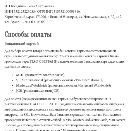
ИП Богданова Елена Анатольевна.
ИНН 532123223035/ ОГРНИП 318532100008916.
Юридический адрес: 173000, г. Великий Новгород, ул. Новолучанская, д. 37, кв 7.
Тел./факс: +7 911 600 03 66
Способы оплаты
Банковской картой
Для выбора оплаты товара с помощью банковской карты на соответствующей
странице необходимо нажать кнопку Оплата заказа банковской картой. Оплата
происходит через ПАО СБЕРБАНК с использованием банковских карт следующих
платёжных систем:
МИР (разместить логотип МИР);
VISA International (разместить логотип VISA International);
Mastercard Worldwide (разместить логотип Mastercard Worldwide);
JCB (разместить логотип JCB).
Для оплаты (ввода реквизитов Вашей карты) Вы будете перенаправлены на
платёжный шлюз ПАО СБЕРБАНК. Соединение с платёжным шлюзом и передача
информации осуществляется в защищённом режиме с использованием протокола
шифрования SSL. В случае если Ваш банк поддерживает технологию безопасного
проведения интернет-платежей Verified By Visa, MasterCard SecureCode, MIR Accept,
J-Secure, для проведения платежа также может потребоваться ввод специального
пароля. Настоящий сайт поддерживает 256-битное шифрование.