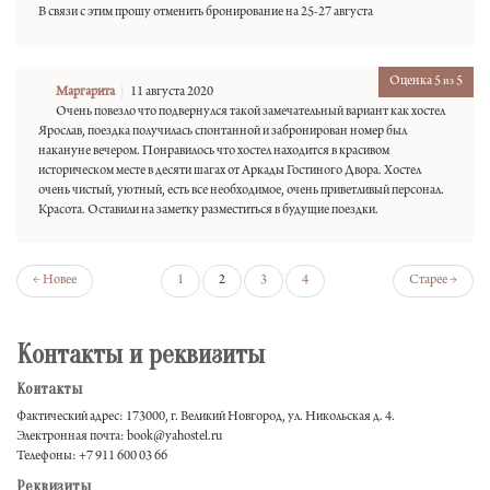
В связи с этим прошу отменить бронирование на 25-27 августа
Оценка 5
5
из
Маргарита
11 августа 2020
Очень повезло что подвернулся такой замечательный вариант как хостел
Ярослав, поездка получилась спонтанной и забронирован номер был
накануне вечером. Понравилось что хостел находится в красивом
историческом месте в десяти шагах от Аркады Гостиного Двора. Хостел
очень чистый, уютный, есть все необходимое, очень приветливый персонал.
Красота. Оставили на заметку разместиться в будущие поездки.
← Новее
1
2
3
4
Старее →
Контакты и реквизиты
Контакты
Фактический адрес: 173000, г. Великий Новгород, ул. Никольская д. 4.
Электронная почта: book@yahostel.ru
Телефоны: +7 911 600 03 66
Реквизиты