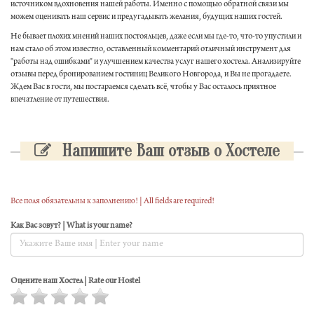
источником вдохновения нашей работы. Именно с помощью обратной связи мы
можем оценивать наш сервис и предугадывать желания, будущих наших гостей.
Не бывает плохих мнений наших постояльцев, даже если мы где-то, что-то упустили и
нам стало об этом известно, оставленный комментарий отличный инструмент для
"работы над ошибками" и улучшением качества услуг нашего хостела. Анализируйте
отзывы перед бронированием гостиниц Великого Новгорода, и Вы не прогадаете.
Ждем Вас в гости, мы постараемся сделать всё, чтобы у Вас осталось приятное
впечатление от путешествия.
Напишите Ваш отзыв о Хостеле
Все поля обязательны к заполнению! | All fields are required!
Как Вас зовут? | What is your name?
Оцените наш Хостел | Rate our Hostel