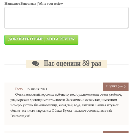
Напишите Ваш отзыв | Write your review
ДОБАВИТЬ ОТЗЫВ | ADD A REVIEW
Нас оценили 39 раз
Оценка 5
5
из
Гость
22 июня 2021
Очень вежливый персонал, всё чисто, месторасположение очень удобное,
рядом река и достопримечательности. Заселились с мужем в одноместном
номере- уютно, были полотенца, халат, чай, вода, тапочки. Ванная и туалет
общие- все чисто и приятно. Общая Кухня - можно готовить, пить чай.
Рекомендую!