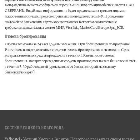
Конфиденциальность сообщаемой персональной информации обеспечивается ПАО
СБЕРБАНК. Введённая информация не будет предоставлена третьим лицам за
исключением случаев, предусмотренных законодательством РФ. Проведение
платежей по банковским картам осуществляется в строгом соответствии с
требованиями платёжных систем МИР, Visa Int., MasterCard Europe Sprl, JCB.
Отмена бронирования
Отмена возможна за 24 часа до даты заселения. При бронировании по программе
Ростуризма возврат денежных средств и отмена бронирования невозможна Срок
возврата денежных средств происходит в течении 10 дней после отмены
бронирования. Возврат переведённых средств, производится на ваш банковский счёт
в течение 5-30 рабочих дней (срок зависит от банка, который выдал вашу
банковскую карту).
ХОСТЕЛ ВЕЛИКОГО НОВГОРОДА
Ya!hostel - Уютный Хостел в Великом Новгороде предлагает своим гостям