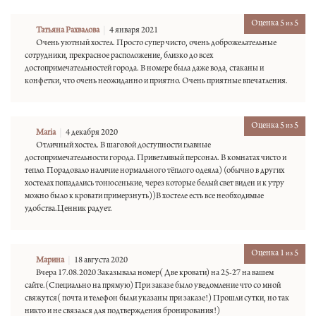
Оценка 5
5
из
Татьяна Рахвалова
4 января 2021
Очень уютный хостел. Просто супер чисто, очень доброжелательные
сотрудники, прекрасное расположение, близко до всех
достопримечательностей города. В номере была даже вода, стаканы и
конфетки, что очень неожиданно и приятно. Очень приятные впечатления.
Оценка 5
5
из
Maria
4 декабря 2020
Отличный хостел. В шаговой доступности главные
достопримечательности города. Приветливый персонал. В комнатах чисто и
тепло. Порадовало наличие нормального тёплого одеяла) (обычно в других
хостелах попадались тонюсенькие, через которые белый свет виден и к утру
можно было к кровати примерзнуть))В хостеле есть все необходимые
удобства.Ценник радует.
Оценка 1
5
из
Марина
18 августа 2020
Вчера 17.08.2020 Заказывала номер( Две кровати) на 25-27 на вашем
сайте.(Специально на прямую) При заказе было уведомление что со мной
свяжутся( почта и телефон были указаны при заказе!) Прошли сутки, но так
никто и не связался для подтверждения бронирования!)